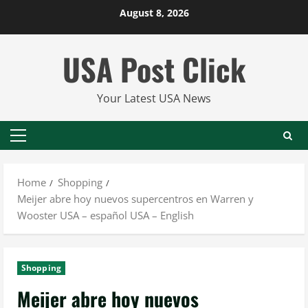
Skip
August 8, 2026
to
content
USA Post Click
Your Latest USA News
Primary
Menu
Home
Shopping
Meijer abre hoy nuevos supercentros en Warren y
Wooster USA – español USA – English
Shopping
Meijer abre hoy nuevos