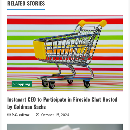
RELATED STORIES
u
e
R
e
a
d
i
Shopping
n
Instacart CEO to Participate in Fireside Chat Hosted
g
by Goldman Sachs
P.C. editor
October 15, 2024