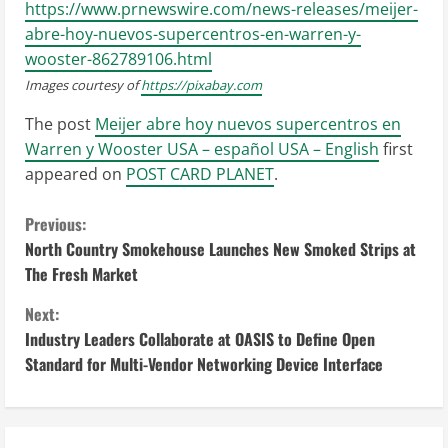
https://www.prnewswire.com/news-releases/meijer-
abre-hoy-nuevos-supercentros-en-warren-y-
wooster-862789106.html
Images courtesy of
https://pixabay.com
The post
Meijer abre hoy nuevos supercentros en
Warren y Wooster USA – español USA – English
first
appeared on
POST CARD PLANET
.
C
Previous:
North Country Smokehouse Launches New Smoked Strips at
o
The Fresh Market
n
Next:
Industry Leaders Collaborate at OASIS to Define Open
t
Standard for Multi-Vendor Networking Device Interface
i
n